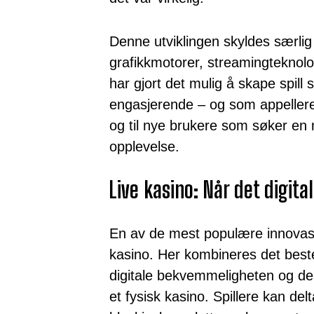
Denne utviklingen skyldes særlig 
grafikkmotorer, streamingteknolog
har gjort det mulig å skape spill
engasjerende – og som appellerer 
og til nye brukere som søker en m
opplevelse.
Live kasino: Når det digita
En av de mest populære innovasjo
kasino. Her kombineres det beste
digitale bekvemmeligheten og de
et fysisk kasino. Spillere kan delt