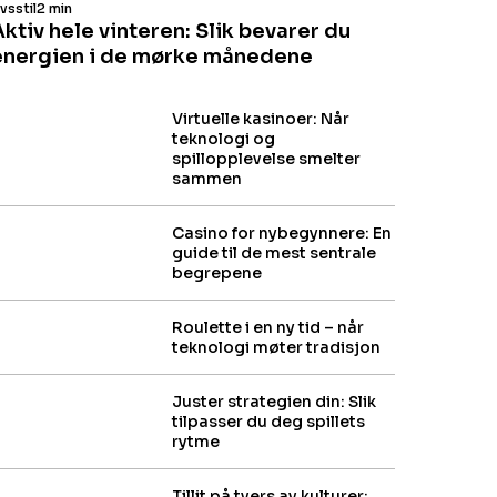
ivsstil
2 min
ktiv hele vinteren: Slik bevarer du
energien i de mørke månedene
Virtuelle kasinoer: Når
teknologi og
spillopplevelse smelter
sammen
Casino for nybegynnere: En
guide til de mest sentrale
begrepene
Roulette i en ny tid – når
teknologi møter tradisjon
Juster strategien din: Slik
tilpasser du deg spillets
rytme
Tillit på tvers av kulturer: