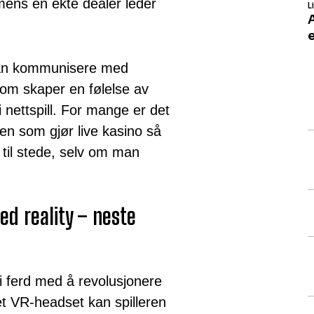
 mens en ekte dealer leder
L
A
an kommunisere med
som skaper en følelse av
i nettspill. For mange er det
en som gjør live kasino så
 til stede, selv om man
ed reality – neste
 i ferd med å revolusjonere
et VR-headset kan spilleren