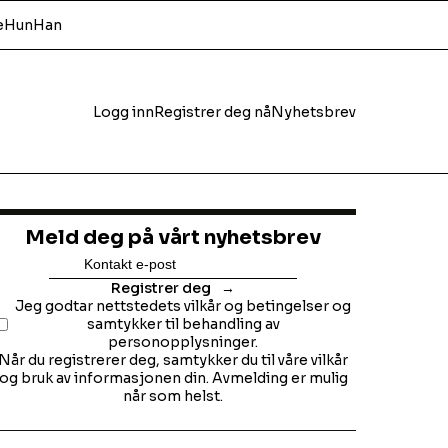
e
Hun
Han
Logg inn
Registrer deg nå
Nyhetsbrev
Meld deg på vårt nyhetsbrev
Registrer deg
Jeg godtar nettstedets vilkår og betingelser og
samtykker til behandling av
personopplysninger.
Når du registrerer deg, samtykker du til våre vilkår
og bruk av informasjonen din. Avmelding er mulig
når som helst.