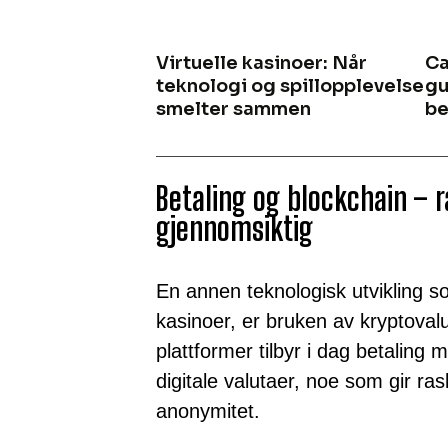
Virtuelle kasinoer: Når
Ca
teknologi og spillopplevelse
gu
smelter sammen
b
Betaling og blockchain – 
gjennomsiktig
En annen teknologisk utvikling so
kasinoer, er bruken av kryptova
plattformer tilbyr i dag betaling 
digitale valutaer, noe som gir ra
anonymitet.