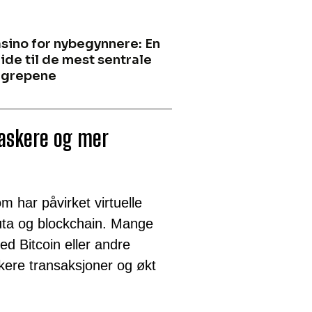
sino for nybegynnere: En
ide til de mest sentrale
egrepene
raskere og mer
m har påvirket virtuelle
luta og blockchain. Mange
med Bitcoin eller andre
skere transaksjoner og økt