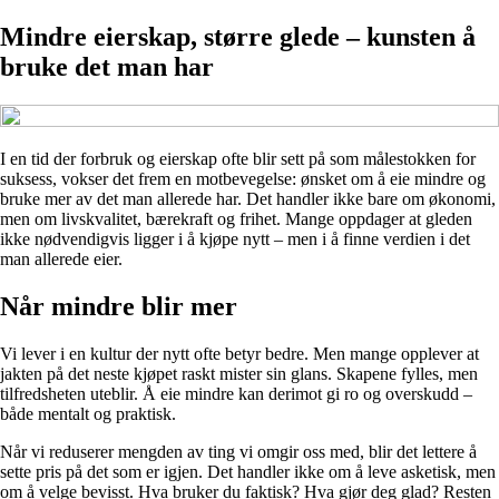
Mindre eierskap, større glede – kunsten å
bruke det man har
I en tid der forbruk og eierskap ofte blir sett på som målestokken for
suksess, vokser det frem en motbevegelse: ønsket om å eie mindre og
bruke mer av det man allerede har. Det handler ikke bare om økonomi,
men om livskvalitet, bærekraft og frihet. Mange oppdager at gleden
ikke nødvendigvis ligger i å kjøpe nytt – men i å finne verdien i det
man allerede eier.
Når mindre blir mer
Vi lever i en kultur der nytt ofte betyr bedre. Men mange opplever at
jakten på det neste kjøpet raskt mister sin glans. Skapene fylles, men
tilfredsheten uteblir. Å eie mindre kan derimot gi ro og overskudd –
både mentalt og praktisk.
Når vi reduserer mengden av ting vi omgir oss med, blir det lettere å
sette pris på det som er igjen. Det handler ikke om å leve asketisk, men
om å velge bevisst. Hva bruker du faktisk? Hva gjør deg glad? Resten