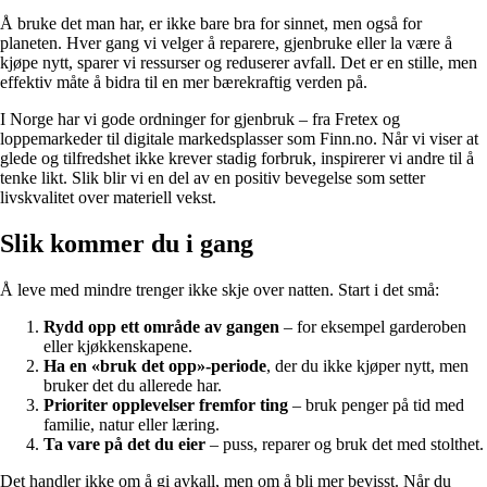
Å bruke det man har, er ikke bare bra for sinnet, men også for
planeten. Hver gang vi velger å reparere, gjenbruke eller la være å
kjøpe nytt, sparer vi ressurser og reduserer avfall. Det er en stille, men
effektiv måte å bidra til en mer bærekraftig verden på.
I Norge har vi gode ordninger for gjenbruk – fra Fretex og
loppemarkeder til digitale markedsplasser som Finn.no. Når vi viser at
glede og tilfredshet ikke krever stadig forbruk, inspirerer vi andre til å
tenke likt. Slik blir vi en del av en positiv bevegelse som setter
livskvalitet over materiell vekst.
Slik kommer du i gang
Å leve med mindre trenger ikke skje over natten. Start i det små:
Rydd opp ett område av gangen
– for eksempel garderoben
eller kjøkkenskapene.
Ha en «bruk det opp»-periode
, der du ikke kjøper nytt, men
bruker det du allerede har.
Prioriter opplevelser fremfor ting
– bruk penger på tid med
familie, natur eller læring.
Ta vare på det du eier
– puss, reparer og bruk det med stolthet.
Det handler ikke om å gi avkall, men om å bli mer bevisst. Når du