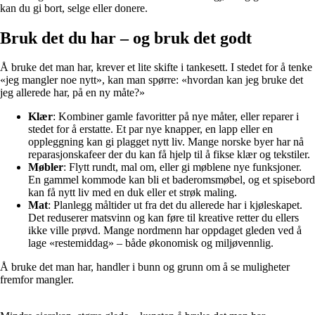
kan du gi bort, selge eller donere.
Bruk det du har – og bruk det godt
Å bruke det man har, krever et lite skifte i tankesett. I stedet for å tenke
«jeg mangler noe nytt», kan man spørre: «hvordan kan jeg bruke det
jeg allerede har, på en ny måte?»
Klær
: Kombiner gamle favoritter på nye måter, eller reparer i
stedet for å erstatte. Et par nye knapper, en lapp eller en
oppleggning kan gi plagget nytt liv. Mange norske byer har nå
reparasjonskafeer der du kan få hjelp til å fikse klær og tekstiler.
Møbler
: Flytt rundt, mal om, eller gi møblene nye funksjoner.
En gammel kommode kan bli et baderomsmøbel, og et spisebord
kan få nytt liv med en duk eller et strøk maling.
Mat
: Planlegg måltider ut fra det du allerede har i kjøleskapet.
Det reduserer matsvinn og kan føre til kreative retter du ellers
ikke ville prøvd. Mange nordmenn har oppdaget gleden ved å
lage «restemiddag» – både økonomisk og miljøvennlig.
Å bruke det man har, handler i bunn og grunn om å se muligheter
fremfor mangler.