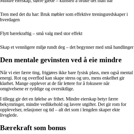
Mindre eierskap, større glede – kunsten å bruke det man har
Tren med det du har: Bruk møbler som effektive treningsredskaper i
hverdagen
Flytt bærekraftig – små valg med stor effekt
Skap et vennligere miljø rundt deg – det begynner med små handlinger
Den mentale gevinsten ved å eie mindre
Når vi eier færre ting, frigjøres ikke bare fysisk plass, men også mental
energi. Rot og overflod kan skape stress og uro, mens enkelhet gir
klarhet. Mange opplever at de får lettere for å fokusere når
omgivelsene er ryddige og oversiktlige.
I tillegg gir det en følelse av frihet. Mindre eierskap betyr færre
bekymringer, mindre vedlikehold og lavere utgifter. Det gir rom for
opplevelser, relasjoner og tid – alt det som i lengden skaper ekte
livsglede.
Bærekraft som bonus