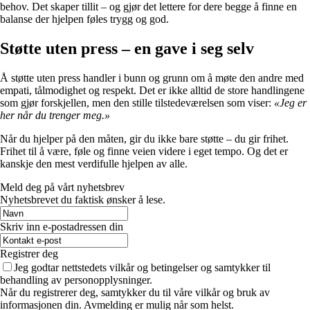
behov. Det skaper tillit – og gjør det lettere for dere begge å finne en
balanse der hjelpen føles trygg og god.
Støtte uten press – en gave i seg selv
Å støtte uten press handler i bunn og grunn om å møte den andre med
empati, tålmodighet og respekt. Det er ikke alltid de store handlingene
som gjør forskjellen, men den stille tilstedeværelsen som viser:
«Jeg er
her når du trenger meg.»
Når du hjelper på den måten, gir du ikke bare støtte – du gir frihet.
Frihet til å være, føle og finne veien videre i eget tempo. Og det er
kanskje den mest verdifulle hjelpen av alle.
Meld deg på vårt nyhetsbrev
Nyhetsbrevet du faktisk ønsker å lese.
Skriv inn e-postadressen din
Registrer deg
Jeg godtar nettstedets vilkår og betingelser og samtykker til
behandling av personopplysninger.
Når du registrerer deg, samtykker du til våre vilkår og bruk av
informasjonen din. Avmelding er mulig når som helst.