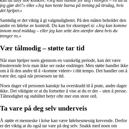
kan du tilby noe konkret:
«Jeg kan handle for deg i morgen – vil du at
jeg gjør det?»
eller
«Jeg kan hente barna på trening på tirsdag, hvis
det hjelper.»
Samtidig er det viktig å gi valgmuligheter. På den måten beholder den
andre en følelse av kontroll. Du kan for eksempel si:
«Jeg kan komme
innom med middag – eller jeg kan sette den utenfor døra hvis du
trenger ro.»
Vær tålmodig – støtte tar tid
Når man hjelper noen gjennom en vanskelig periode, kan det være
frustrerende hvis man ikke ser raske endringer. Men støtte handler ikke
om å få den andre til å «komme videre» i ditt tempo. Det handler om å
være der, også når prosessen tar tid.
Noen dager vil personen kanskje ha overskudd til å prate, andre dager
ikke. Det viktigste er at du fortsetter å vise at du er der – uten å presse.
Tålmodighet og stabilitet betyr ofte mer enn store ord.
Ta vare på deg selv underveis
Å støtte et menneske i krise kan være følelsesmessig krevende. Derfor
er det viktig at du også tar vare på deg selv. Snakk med noen om