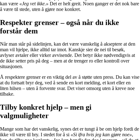
kan være
«Jeg vet ikke.»
Det er helt greit. Noen ganger er det nok bare
å være til stede, uten å gjøre noe konkret.
Respekter grenser – også når du ikke
forstår dem
Når man står på sidelinjen, kan det være vanskelig å akseptere at den
man vil hjelpe, ikke alltid tar imot. Kanskje sier de nei til besøk,
avlyser avtaler eller virker avvisende. Det betyr ikke nødvendigvis at
de ikke setter pris på deg – men at de trenger ro eller kontroll over
situasjonen.
Å respektere grenser er en viktig del av å støtte uten press. Du kan vise
at du fortsatt bryr deg, ved å sende en kort melding, et kort eller en
liten hilsen – uten å forvente svar. Det viser omsorg uten å kreve noe
tilbake.
Tilby konkret hjelp – men gi
valgmuligheter
Mange som har det vanskelig, synes det er tungt å be om hjelp fordi de
ikke vil være til bry. I stedet for å si
«Si ifra hvis jeg kan gjøre noe»
,