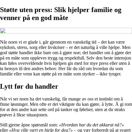
Støtte uten press: Slik hjelper familie og
venner på en god måte
Når noen vi er glade i, går gjennom en vanskelig tid – det kan være
sykdom, stress, sorg eller livskriser – er det naturlig å ville hjelpe. Men
god støtte handler ikke bare om å gjøre noe; det handler om å gjøre det
på en måte som oppleves trygg og respektfull. Selv den beste intensjon
kan føles overveldende hvis hjelpen gis med for mye press eller uten å
ta hensyn til den andres behov. Her får du råd om hvordan du som
familie eller venn kan støtte på en måte som styrker – ikke tynger.
Lytt før du handler
Når vi ser noen ha det vanskelig, får mange av oss et instinkt om å
finne løsninger. Men ofte er det viktigste du kan gjøre, å lytte. Å gi rom
for at den andre kan sette ord på tanker og følelser, uten at du straks
prøver å fikse situasjonen.
Still gjerne åpne spørsmål som:
«Hvordan har du det akkurat nå?»
eller
«Hva ville vært en hjelp for deg?»
– og vær forberedt på at svaret