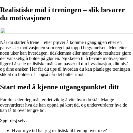
Realistiske mål i treningen – slik bevarer
du motivasjonen
Når du starter å trene – eller prøver å komme i gang igjen etter en
pause – er motivasjonen som regel på topp i begynnelsen. Men etter
noen uker kan hverdagen, tidsklemma eller manglende resultater gjøre
det vanskelig å holde på gløden. Nøkkelen til å bevare motivasjonen
ligger i å sette realistiske mål som passer til din livssituasjon, ditt nivå
og dine ønsker. Her får du tips til hvordan du kan planlegge treningen
slik at du holder ut – også når det butter imot.
Start med å kjenne utgangspunktet ditt
Før du setter deg mål, er det viktig å vite hvor du står. Mange
overvurderer hva de kan oppnå på kort tid, og undervurderer hva de
kan få til over lengre tid.
Spør deg selv:
Hvor mye tid har jeg realistisk til trening hver uke?