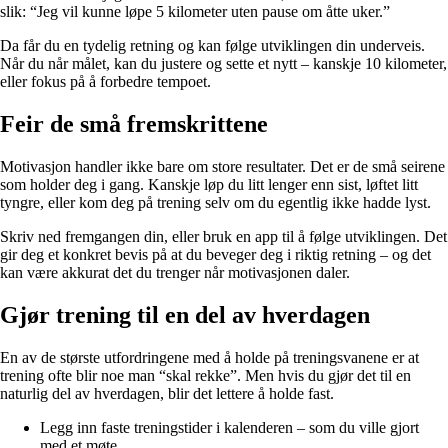
slik: “Jeg vil kunne løpe 5 kilometer uten pause om åtte uker.”
Da får du en tydelig retning og kan følge utviklingen din underveis.
Når du når målet, kan du justere og sette et nytt – kanskje 10 kilometer,
eller fokus på å forbedre tempoet.
Feir de små fremskrittene
Motivasjon handler ikke bare om store resultater. Det er de små seirene
som holder deg i gang. Kanskje løp du litt lenger enn sist, løftet litt
tyngre, eller kom deg på trening selv om du egentlig ikke hadde lyst.
Skriv ned fremgangen din, eller bruk en app til å følge utviklingen. Det
gir deg et konkret bevis på at du beveger deg i riktig retning – og det
kan være akkurat det du trenger når motivasjonen daler.
Gjør trening til en del av hverdagen
En av de største utfordringene med å holde på treningsvanene er at
trening ofte blir noe man “skal rekke”. Men hvis du gjør det til en
naturlig del av hverdagen, blir det lettere å holde fast.
Legg inn faste treningstider i kalenderen – som du ville gjort
med et møte.