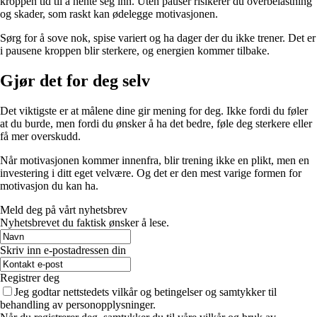
kroppen tid til å hente seg inn. Uten pauser risikerer du overbelastning
og skader, som raskt kan ødelegge motivasjonen.
Sørg for å sove nok, spise variert og ha dager der du ikke trener. Det er
i pausene kroppen blir sterkere, og energien kommer tilbake.
Gjør det for deg selv
Det viktigste er at målene dine gir mening for deg. Ikke fordi du føler
at du burde, men fordi du ønsker å ha det bedre, føle deg sterkere eller
få mer overskudd.
Når motivasjonen kommer innenfra, blir trening ikke en plikt, men en
investering i ditt eget velvære. Og det er den mest varige formen for
motivasjon du kan ha.
Meld deg på vårt nyhetsbrev
Nyhetsbrevet du faktisk ønsker å lese.
Skriv inn e-postadressen din
Registrer deg
Jeg godtar nettstedets vilkår og betingelser og samtykker til
behandling av personopplysninger.