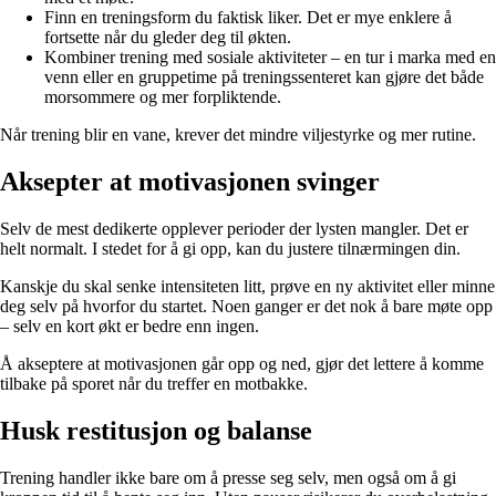
Finn en treningsform du faktisk liker. Det er mye enklere å
fortsette når du gleder deg til økten.
Kombiner trening med sosiale aktiviteter – en tur i marka med en
venn eller en gruppetime på treningssenteret kan gjøre det både
morsommere og mer forpliktende.
Når trening blir en vane, krever det mindre viljestyrke og mer rutine.
Aksepter at motivasjonen svinger
Selv de mest dedikerte opplever perioder der lysten mangler. Det er
helt normalt. I stedet for å gi opp, kan du justere tilnærmingen din.
Kanskje du skal senke intensiteten litt, prøve en ny aktivitet eller minne
deg selv på hvorfor du startet. Noen ganger er det nok å bare møte opp
– selv en kort økt er bedre enn ingen.
Å akseptere at motivasjonen går opp og ned, gjør det lettere å komme
tilbake på sporet når du treffer en motbakke.
Husk restitusjon og balanse
Trening handler ikke bare om å presse seg selv, men også om å gi