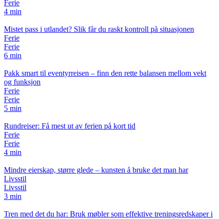
Ferie
4 min
Mistet pass i utlandet? Slik får du raskt kontroll på situasjonen
Ferie
Ferie
6 min
Pakk smart til eventyrreisen – finn den rette balansen mellom vekt
og funksjon
Ferie
Ferie
5 min
Rundreiser: Få mest ut av ferien på kort tid
Ferie
Ferie
4 min
Mindre eierskap, større glede – kunsten å bruke det man har
Livsstil
Livsstil
3 min
Tren med det du har: Bruk møbler som effektive treningsredskaper i