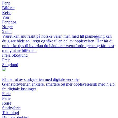
Ferie
Bilferie
Reise
Vær
Ferietips
Norge
5 min
Været kan snu raskt på norske veier, men med litt planlegging kan
du gjøre både sol, regn og tåke til en del av opplevelsen. Her får du
praktiske tips til hvordan du håndterer værutfordringene og får mest
mulig ut av bilferien.
Freja Skoglund
Freja
Skoglund
Få mer ut av storbyferien med digitale verktøy
Gjør storbyferien enklere, smartere og mer opplevelsesrik med hjelp
fra digitale løsninger
Ferie
Ferie
Reise
Storbyferie
Teknologi
Digitale Verktøy