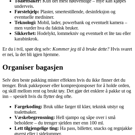
Toalettsaker:
Kun det mest nødvendige – mye kan kjøpes
underveis.
Førstehjelp:
Plaster, smertestillende, desinfeksjon og
eventuelle medisiner.
Teknologi:
Mobil, lader, powerbank og eventuelt kamera –
men vurder hva du faktisk bruker.
Sikkerhet:
Hodelykt, lommekniv og eventuelt et lite tau eller
karabinkrok.
Er du i tvil, spør deg selv:
Kommer jeg til å bruke dette?
Hvis svaret
er nei, la det bli igjen hjemme.
Organiser bagasjen
Selv den beste pakking mister effekten hvis du ikke finner det du
trenger. Bruk pakkeposer eller kompresjonsposer for å holde orden,
og skill mellom rent og brukt tøy. Det gjør det enklere å pakke ut og
inn – spesielt hvis du flytter deg ofte.
Fargekoding:
Bruk ulike farger til klær, teknisk utstyr og
toalettsaker.
Væskebegrensning:
Hell sjampo og såpe over i små
beholdere – du trenger sjelden mer enn 100 ml.
Lett tilgjengelige ting:
Ha pass, billetter, snacks og regnjakke
øverst eller i sidelommer.