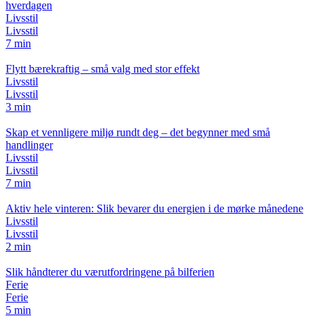
hverdagen
Livsstil
Livsstil
7 min
Flytt bærekraftig – små valg med stor effekt
Livsstil
Livsstil
3 min
Skap et vennligere miljø rundt deg – det begynner med små
handlinger
Livsstil
Livsstil
7 min
Aktiv hele vinteren: Slik bevarer du energien i de mørke månedene
Livsstil
Livsstil
2 min
Slik håndterer du værutfordringene på bilferien
Ferie
Ferie
5 min