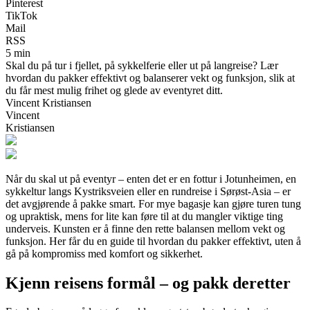
Pinterest
TikTok
Mail
RSS
5 min
Skal du på tur i fjellet, på sykkelferie eller ut på langreise? Lær
hvordan du pakker effektivt og balanserer vekt og funksjon, slik at
du får mest mulig frihet og glede av eventyret ditt.
Vincent Kristiansen
Vincent
Kristiansen
Når du skal ut på eventyr – enten det er en fottur i Jotunheimen, en
sykkeltur langs Kystriksveien eller en rundreise i Sørøst-Asia – er
det avgjørende å pakke smart. For mye bagasje kan gjøre turen tung
og upraktisk, mens for lite kan føre til at du mangler viktige ting
underveis. Kunsten er å finne den rette balansen mellom vekt og
funksjon. Her får du en guide til hvordan du pakker effektivt, uten å
gå på kompromiss med komfort og sikkerhet.
Kjenn reisens formål – og pakk deretter