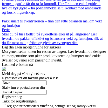
fremgangsmåte får du raskt kontroll. Her får du en enkel guide til
hva du bør gjøre – fra politianmeldelse til kontakt med ambassade
og forsikringsselskap.
Pakk smart til eventyrreisen – finn den rette balansen mellom vekt
og funksjon
Ferie
Skal du på tur i fjellet, på sykkelferie eller ut på langreise? Lær
hvordan du pakker effektivt og balanserer vekt og funksjon, slik at
du får mest mulig frihet og glede av eventyret ditt.
Lag din egen morgenrutine for suksess
Morgenen setter tonen for resten av dagen. Lær hvordan du designer
en morgenrutine som øker produktiviteten og humøret med enkle
øvelser og vaner som passer din livsstil.
Last ned e-boken nå
Meld deg på vårt nyhetsbrev
Nyhetsbrevet du faktisk ønsker å lese.
Skriv inn e-postadressen din
Registrer deg
Takk for registreringen
Jeg godtar nettstedets vilkår og betingelser og samtykker til