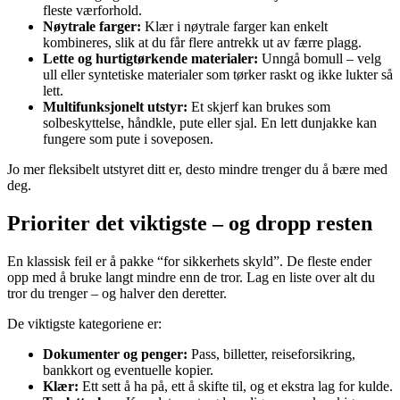
fleste værforhold.
Nøytrale farger:
Klær i nøytrale farger kan enkelt
kombineres, slik at du får flere antrekk ut av færre plagg.
Lette og hurtigtørkende materialer:
Unngå bomull – velg
ull eller syntetiske materialer som tørker raskt og ikke lukter så
lett.
Multifunksjonelt utstyr:
Et skjerf kan brukes som
solbeskyttelse, håndkle, pute eller sjal. En lett dunjakke kan
fungere som pute i soveposen.
Jo mer fleksibelt utstyret ditt er, desto mindre trenger du å bære med
deg.
Prioriter det viktigste – og dropp resten
En klassisk feil er å pakke “for sikkerhets skyld”. De fleste ender
opp med å bruke langt mindre enn de tror. Lag en liste over alt du
tror du trenger – og halver den deretter.
De viktigste kategoriene er:
Dokumenter og penger:
Pass, billetter, reiseforsikring,
bankkort og eventuelle kopier.
Klær:
Ett sett å ha på, ett å skifte til, og et ekstra lag for kulde.