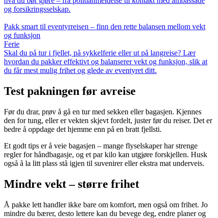
hva du bør gjøre – fra politianmeldelse til kontakt med ambassade
og forsikringsselskap.
Pakk smart til eventyrreisen – finn den rette balansen mellom vekt
og funksjon
Ferie
Skal du på tur i fjellet, på sykkelferie eller ut på langreise? Lær
hvordan du pakker effektivt og balanserer vekt og funksjon, slik at
du får mest mulig frihet og glede av eventyret ditt.
Test pakningen før avreise
Før du drar, prøv å gå en tur med sekken eller bagasjen. Kjennes
den for tung, eller er vekten skjevt fordelt, juster før du reiser. Det er
bedre å oppdage det hjemme enn på en bratt fjellsti.
Et godt tips er å veie bagasjen – mange flyselskaper har strenge
regler for håndbagasje, og et par kilo kan utgjøre forskjellen. Husk
også å la litt plass stå igjen til suvenirer eller ekstra mat underveis.
Mindre vekt – større frihet
Å pakke lett handler ikke bare om komfort, men også om frihet. Jo
mindre du bærer, desto lettere kan du bevege deg, endre planer og