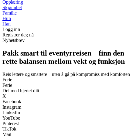
Opplæring
Skjønnhet
Familie
Hun
Han
Logg inn
Registrer deg nå
Nyhetsbrev
Pakk smart til eventyrreisen – finn den
rette balansen mellom vekt og funksjon
Reis lettere og smartere – uten å gå på kompromiss med komforten
Ferie
Ferie
Del med hjertet ditt
X
Facebook
Instagram
LinkedIn
YouTube
Pinterest
TikTok
Mail