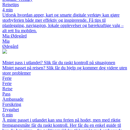
Reisetips
4 min
Utforsk hvordan apper, kart og smarte digitale verktøy kan gjøre
storbyferien både mer effektiv og inspirerende. Få tips til
planlegging, navigasjon, lokale opplevelser og bærekraftige valg –
alt rett fra mobilen.
Mia Ødegård
Mia
Ødegård
Mistet pass i utlandet? Slik får du raskt kontroll på situasjonen
Mistet passet på reisen? Slik får du hjelp og kommer deg videre uten
store problemer
Ferie
Ferie
Reise
Pass
Ambassade
Forsikring
Trygghet
6 min
Å miste passet i utlandet kan snu ferien på hodet, men med riktig
fremgangsmåte får du raskt kontroll. Her får du en enkel guide til