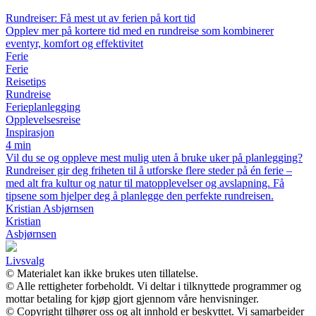
Rundreiser: Få mest ut av ferien på kort tid
Opplev mer på kortere tid med en rundreise som kombinerer
eventyr, komfort og effektivitet
Ferie
Ferie
Reisetips
Rundreise
Ferieplanlegging
Opplevelsesreise
Inspirasjon
4 min
Vil du se og oppleve mest mulig uten å bruke uker på planlegging?
Rundreiser gir deg friheten til å utforske flere steder på én ferie –
med alt fra kultur og natur til matopplevelser og avslapning. Få
tipsene som hjelper deg å planlegge den perfekte rundreisen.
Kristian Asbjørnsen
Kristian
Asbjørnsen
Livsvalg
© Materialet kan ikke brukes uten tillatelse.
© Alle rettigheter forbeholdt. Vi deltar i tilknyttede programmer og
mottar betaling for kjøp gjort gjennom våre henvisninger.
© Copyright tilhører oss og alt innhold er beskyttet. Vi samarbeider