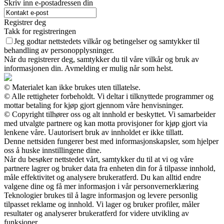
Skriv inn e-postadressen din
Registrer deg
Takk for registreringen
Jeg godtar nettstedets vilkår og betingelser og samtykker til
behandling av personopplysninger.
Når du registrerer deg, samtykker du til våre vilkår og bruk av
informasjonen din. Avmelding er mulig når som helst.
© Materialet kan ikke brukes uten tillatelse.
© Alle rettigheter forbeholdt. Vi deltar i tilknyttede programmer og
mottar betaling for kjøp gjort gjennom våre henvisninger.
© Copyright tilhører oss og alt innhold er beskyttet. Vi samarbeider
med utvalgte partnere og kan motta provisjoner for kjøp gjort via
lenkene våre. Uautorisert bruk av innholdet er ikke tillatt.
Denne nettsiden fungerer best med informasjonskapsler, som hjelper
oss å huske innstillingene dine.
Når du besøker nettstedet vårt, samtykker du til at vi og våre
partnere lagrer og bruker data fra enheten din for å tilpasse innhold,
måle effektivitet og analysere brukeratferd. Du kan alltid endre
valgene dine og få mer informasjon i vår personvernerklæring
Teknologier brukes til å lagre informasjon og levere personlig
tilpasset reklame og innhold. Vi lager og bruker profiler, måler
resultater og analyserer brukeratferd for videre utvikling av
funksjoner