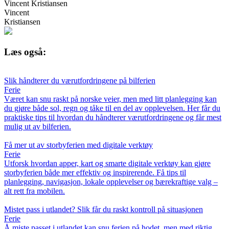
Vincent Kristiansen
Vincent
Kristiansen
Læs også:
Slik håndterer du værutfordringene på bilferien
Ferie
Været kan snu raskt på norske veier, men med litt planlegging kan
du gjøre både sol, regn og tåke til en del av opplevelsen. Her får du
praktiske tips til hvordan du håndterer værutfordringene og får mest
mulig ut av bilferien.
Få mer ut av storbyferien med digitale verktøy
Ferie
Utforsk hvordan apper, kart og smarte digitale verktøy kan gjøre
storbyferien både mer effektiv og inspirerende. Få tips til
planlegging, navigasjon, lokale opplevelser og bærekraftige valg –
alt rett fra mobilen.
Mistet pass i utlandet? Slik får du raskt kontroll på situasjonen
Ferie
Å miste passet i utlandet kan snu ferien på hodet, men med riktig