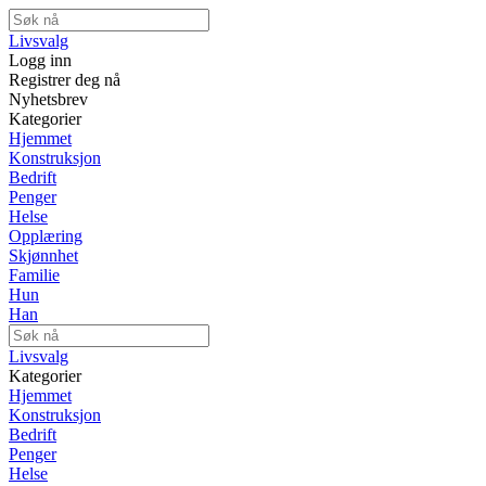
Livsvalg
Logg inn
Registrer deg nå
Nyhetsbrev
Kategorier
Hjemmet
Konstruksjon
Bedrift
Penger
Helse
Opplæring
Skjønnhet
Familie
Hun
Han
Livsvalg
Kategorier
Hjemmet
Konstruksjon
Bedrift
Penger
Helse