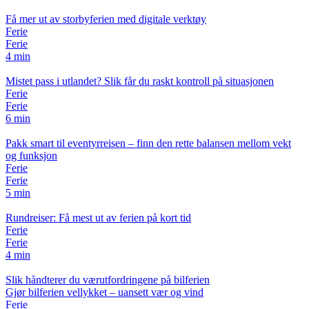
Få mer ut av storbyferien med digitale verktøy
Ferie
Ferie
4 min
Mistet pass i utlandet? Slik får du raskt kontroll på situasjonen
Ferie
Ferie
6 min
Pakk smart til eventyrreisen – finn den rette balansen mellom vekt
og funksjon
Ferie
Ferie
5 min
Rundreiser: Få mest ut av ferien på kort tid
Ferie
Ferie
4 min
Slik håndterer du værutfordringene på bilferien
Gjør bilferien vellykket – uansett vær og vind
Ferie