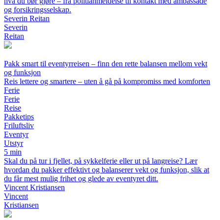
hva du bør gjøre – fra politianmeldelse til kontakt med ambassade
og forsikringsselskap.
Severin Reitan
Severin
Reitan
Pakk smart til eventyrreisen – finn den rette balansen mellom vekt
og funksjon
Reis lettere og smartere – uten å gå på kompromiss med komforten
Ferie
Ferie
Reise
Pakketips
Friluftsliv
Eventyr
Utstyr
5 min
Skal du på tur i fjellet, på sykkelferie eller ut på langreise? Lær
hvordan du pakker effektivt og balanserer vekt og funksjon, slik at
du får mest mulig frihet og glede av eventyret ditt.
Vincent Kristiansen
Vincent
Kristiansen