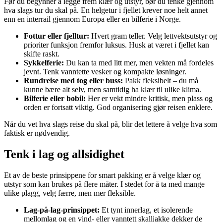
Før du begynner å legge frem klær og utstyr, bør du tenke gjennom
hva slags tur du skal på. En helgetur i fjellet krever noe helt annet
enn en interrail gjennom Europa eller en bilferie i Norge.
Fottur eller fjelltur:
Hvert gram teller. Velg lettvektsutstyr og
prioriter funksjon fremfor luksus. Husk at været i fjellet kan
skifte raskt.
Sykkelferie:
Du kan ta med litt mer, men vekten må fordeles
jevnt. Tenk vanntette vesker og kompakte løsninger.
Rundreise med tog eller buss:
Pakk fleksibelt – du må
kunne bære alt selv, men samtidig ha klær til ulike klima.
Bilferie eller bobil:
Her er vekt mindre kritisk, men plass og
orden er fortsatt viktig. God organisering gjør reisen enklere.
Når du vet hva slags reise du skal på, blir det lettere å velge hva som
faktisk er nødvendig.
Tenk i lag og allsidighet
Et av de beste prinsippene for smart pakking er å velge klær og
utstyr som kan brukes på flere måter. I stedet for å ta med mange
ulike plagg, velg færre, men mer fleksible.
Lag-på-lag-prinsippet:
Et tynt innerlag, et isolerende
mellomlag og en vind- eller vanntett skalljakke dekker de