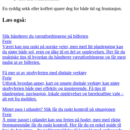
En ryddig sekk eller koffert sparer deg for både tid og frustrasjon.
Læs også:
Slik håndterer du værutfordringene på bilferien
Ferie
Været kan snu raskt på norske veier, men med litt planlegging kan
du gjøre både sol, regn og tåke til en del av opplevelsen. Her får du
praktiske tips til hvordan du håndterer værutfordringene og får mest
mulig ut av bilferien.
Få mer ut av storbyferien med digitale verktøy
Ferie
Utforsk hvordan apper, kart og smarte digitale verktøy kan gjøre
storbyferien både mer effektiv og inspirerende. Få tips til
planlegging, navigasjon, lokale opplevelser og bærekraftige valg –
alt rett fra mobilen.
Mistet pass i utlandet? Slik får du raskt kontroll på situasjonen
Ferie
Å miste passet i utlandet kan snu ferien på hodet, men med riktig
fremgangsmåte får du raskt kontroll. Her får du en enkel guide til