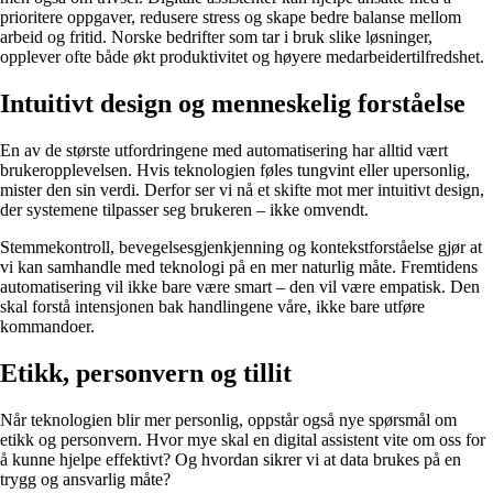
prioritere oppgaver, redusere stress og skape bedre balanse mellom
arbeid og fritid. Norske bedrifter som tar i bruk slike løsninger,
opplever ofte både økt produktivitet og høyere medarbeidertilfredshet.
Intuitivt design og menneskelig forståelse
En av de største utfordringene med automatisering har alltid vært
brukeropplevelsen. Hvis teknologien føles tungvint eller upersonlig,
mister den sin verdi. Derfor ser vi nå et skifte mot mer intuitivt design,
der systemene tilpasser seg brukeren – ikke omvendt.
Stemmekontroll, bevegelsesgjenkjenning og kontekstforståelse gjør at
vi kan samhandle med teknologi på en mer naturlig måte. Fremtidens
automatisering vil ikke bare være smart – den vil være empatisk. Den
skal forstå intensjonen bak handlingene våre, ikke bare utføre
kommandoer.
Etikk, personvern og tillit
Når teknologien blir mer personlig, oppstår også nye spørsmål om
etikk og personvern. Hvor mye skal en digital assistent vite om oss for
å kunne hjelpe effektivt? Og hvordan sikrer vi at data brukes på en
trygg og ansvarlig måte?