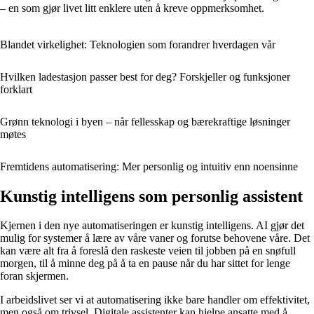
– en som gjør livet litt enklere uten å kreve oppmerksomhet.
Blandet virkelighet: Teknologien som forandrer hverdagen vår
Hvilken ladestasjon passer best for deg? Forskjeller og funksjoner
forklart
Grønn teknologi i byen – når fellesskap og bærekraftige løsninger
møtes
Fremtidens automatisering: Mer personlig og intuitiv enn noensinne
Kunstig intelligens som personlig assistent
Kjernen i den nye automatiseringen er kunstig intelligens. AI gjør det
mulig for systemer å lære av våre vaner og forutse behovene våre. Det
kan være alt fra å foreslå den raskeste veien til jobben på en snøfull
morgen, til å minne deg på å ta en pause når du har sittet for lenge
foran skjermen.
I arbeidslivet ser vi at automatisering ikke bare handler om effektivitet,
men også om trivsel. Digitale assistenter kan hjelpe ansatte med å