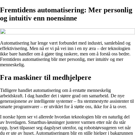
Fremtidens automatisering: Mer personlig
og intuitiv enn noensinne
Automatisering har lenge vært forbundet med industri, samlebånd og
effektivisering. Men nå er vi på vei inn i en ny æra – der teknologien
ikke bare handler om å gjøre ting raskere, men om å forstå oss bedre.
Fremtidens automatisering blir mer personlig, mer intuitiv og mer
menneskelig.
Fra maskiner til medhjelpere
Tidligere handlet automatisering om å erstatte menneskelig
arbeidskraft. I dag handler det i større grad om samarbeid. De nye
generasjonene av intelligente systemer – fra stemmestyrte assistenter til
smarte programvarer – er utviklet for å støtte oss, ikke for å ta over.
I norske hjem ser vi allerede hvordan teknologien blir en naturlig del
av hverdagen. Smarthus-løsninger justerer varmen etter når du står
opp, lyset tilpasser seg dagslyset utenfor, og robotstøvsugeren vet når
du er ute av huset. Automatiseringen blir en stille hjelper i bakgrunnen